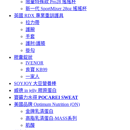
限量特殊款 Pro28 搖搖杯
新一代 SportMixer 28oz 搖搖杯
英國 RDX 專業重訓護具
拉力帶
護腕
手套
護肘/護膝
掛勾
膠囊錠狀
IVENOR
肯寶 KB99
一家人
SOYJOY 大豆營養棒
威德 in jelly 膠原蛋白
寶礦力水得
POCAREI SWEAT
美國品牌 Optimum Nutrition (ON)
金牌乳清蛋白
高脂乳清蛋白-MASS系列
肌酸