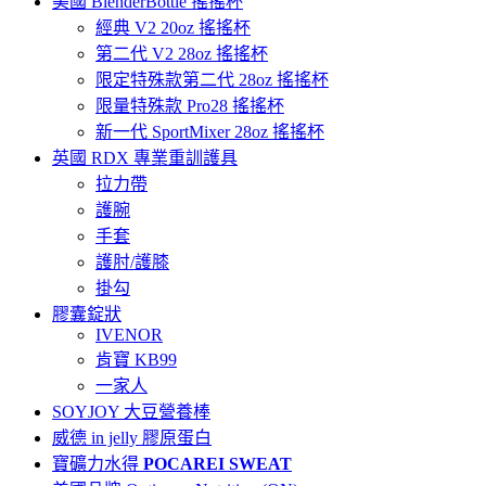
美國 BlenderBottle 搖搖杯
經典 V2 20oz 搖搖杯
第二代 V2 28oz 搖搖杯
限定特殊款第二代 28oz 搖搖杯
限量特殊款 Pro28 搖搖杯
新一代 SportMixer 28oz 搖搖杯
英國 RDX 專業重訓護具
拉力帶
護腕
手套
護肘/護膝
掛勾
膠囊錠狀
IVENOR
肯寶 KB99
一家人
SOYJOY 大豆營養棒
威德 in jelly 膠原蛋白
寶礦力水得
POCAREI SWEAT