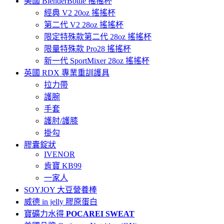
美國 BlenderBottle 搖搖杯
經典 V2 20oz 搖搖杯
第二代 V2 28oz 搖搖杯
限定特殊款第二代 28oz 搖搖杯
限量特殊款 Pro28 搖搖杯
新一代 SportMixer 28oz 搖搖杯
英國 RDX 專業重訓護具
拉力帶
護腕
手套
護肘/護膝
掛勾
膠囊錠狀
IVENOR
肯寶 KB99
一家人
SOYJOY 大豆營養棒
威德 in jelly 膠原蛋白
寶礦力水得
POCAREI SWEAT