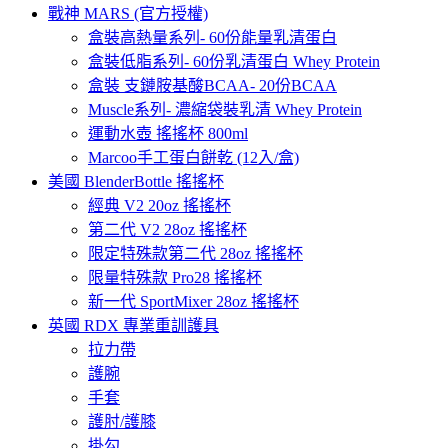
戰神 MARS (官方授權)
盒裝高熱量系列- 60份能量乳清蛋白
盒裝低脂系列- 60份乳清蛋白 Whey Protein
盒裝 支鏈胺基酸BCAA- 20份BCAA
Muscle系列- 濃縮袋裝乳清 Whey Protein
運動水壺 搖搖杯 800ml
Marcoo手工蛋白餅乾 (12入/盒)
美國 BlenderBottle 搖搖杯
經典 V2 20oz 搖搖杯
第二代 V2 28oz 搖搖杯
限定特殊款第二代 28oz 搖搖杯
限量特殊款 Pro28 搖搖杯
新一代 SportMixer 28oz 搖搖杯
英國 RDX 專業重訓護具
拉力帶
護腕
手套
護肘/護膝
掛勾