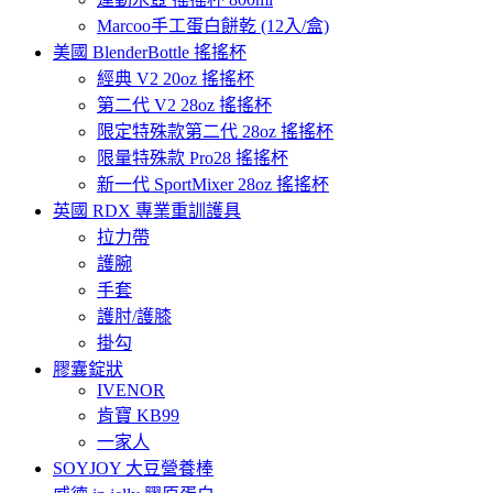
Marcoo手工蛋白餅乾 (12入/盒)
美國 BlenderBottle 搖搖杯
經典 V2 20oz 搖搖杯
第二代 V2 28oz 搖搖杯
限定特殊款第二代 28oz 搖搖杯
限量特殊款 Pro28 搖搖杯
新一代 SportMixer 28oz 搖搖杯
英國 RDX 專業重訓護具
拉力帶
護腕
手套
護肘/護膝
掛勾
膠囊錠狀
IVENOR
肯寶 KB99
一家人
SOYJOY 大豆營養棒