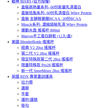
戰神 MARS (官方授權)
盒裝高熱量系列- 60份能量乳清蛋白
盒裝低脂系列- 60份乳清蛋白 Whey Protein
盒裝 支鏈胺基酸BCAA- 20份BCAA
Muscle系列- 濃縮袋裝乳清 Whey Protein
運動水壺 搖搖杯 800ml
Marcoo手工蛋白餅乾 (12入/盒)
美國 BlenderBottle 搖搖杯
經典 V2 20oz 搖搖杯
第二代 V2 28oz 搖搖杯
限定特殊款第二代 28oz 搖搖杯
限量特殊款 Pro28 搖搖杯
新一代 SportMixer 28oz 搖搖杯
英國 RDX 專業重訓護具
拉力帶
護腕
手套
護肘/護膝
掛勾