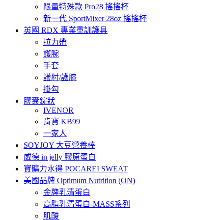
限量特殊款 Pro28 搖搖杯
新一代 SportMixer 28oz 搖搖杯
英國 RDX 專業重訓護具
拉力帶
護腕
手套
護肘/護膝
掛勾
膠囊錠狀
IVENOR
肯寶 KB99
一家人
SOYJOY 大豆營養棒
威德 in jelly 膠原蛋白
寶礦力水得 POCAREI SWEAT
美國品牌 Optimum Nutrition (ON)
金牌乳清蛋白
高脂乳清蛋白-MASS系列
肌酸