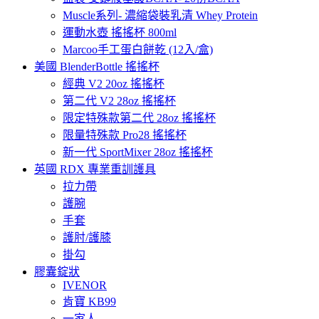
Muscle系列- 濃縮袋裝乳清 Whey Protein
運動水壺 搖搖杯 800ml
Marcoo手工蛋白餅乾 (12入/盒)
美國 BlenderBottle 搖搖杯
經典 V2 20oz 搖搖杯
第二代 V2 28oz 搖搖杯
限定特殊款第二代 28oz 搖搖杯
限量特殊款 Pro28 搖搖杯
新一代 SportMixer 28oz 搖搖杯
英國 RDX 專業重訓護具
拉力帶
護腕
手套
護肘/護膝
掛勾
膠囊錠狀
IVENOR
肯寶 KB99
一家人