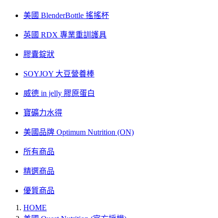
美國 BlenderBottle 搖搖杯
英國 RDX 專業重訓護具
膠囊錠狀
SOYJOY 大豆營養棒
威德 in jelly 膠原蛋白
寶礦力水得
美國品牌 Optimum Nutrition (ON)
所有商品
精選商品
優質商品
HOME