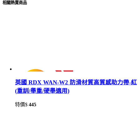
相關熱賣商品
英國 RDX WAN-W2 防滑材質⾼質感助⼒帶-紅
(重訓/舉重/硬舉適用)
特價$
445