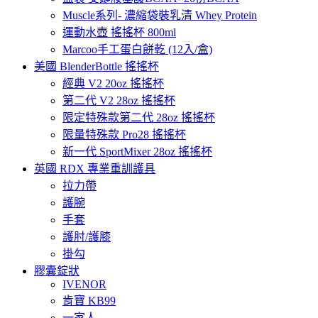
Muscle系列- 濃縮袋裝乳清 Whey Protein
運動水壺 搖搖杯 800ml
Marcoo手工蛋白餅乾 (12入/盒)
美國 BlenderBottle 搖搖杯
經典 V2 20oz 搖搖杯
第二代 V2 28oz 搖搖杯
限定特殊款第二代 28oz 搖搖杯
限量特殊款 Pro28 搖搖杯
新一代 SportMixer 28oz 搖搖杯
英國 RDX 專業重訓護具
拉力帶
護腕
手套
護肘/護膝
掛勾
膠囊錠狀
IVENOR
肯寶 KB99
一家人