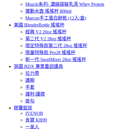
Muscle系列- 濃縮袋裝乳清 Whey Protein
運動水壺 搖搖杯 800ml
Marcoo手工蛋白餅乾 (12入/盒)
美國 BlenderBottle 搖搖杯
經典 V2 20oz 搖搖杯
第二代 V2 28oz 搖搖杯
限定特殊款第二代 28oz 搖搖杯
限量特殊款 Pro28 搖搖杯
新一代 SportMixer 28oz 搖搖杯
英國 RDX 專業重訓護具
拉力帶
護腕
手套
護肘/護膝
掛勾
膠囊錠狀
IVENOR
肯寶 KB99
一家人