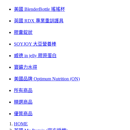
美國 BlenderBottle 搖搖杯
英國 RDX 專業重訓護具
膠囊錠狀
SOYJOY 大豆營養棒
威德 in jelly 膠原蛋白
寶礦力水得
美國品牌 Optimum Nutrition (ON)
所有商品
精選商品
優質商品
HOME