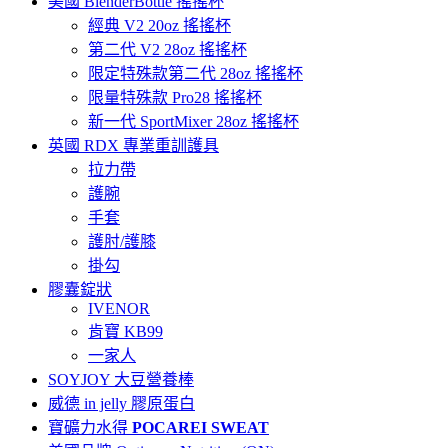
美國 BlenderBottle 搖搖杯
經典 V2 20oz 搖搖杯
第二代 V2 28oz 搖搖杯
限定特殊款第二代 28oz 搖搖杯
限量特殊款 Pro28 搖搖杯
新一代 SportMixer 28oz 搖搖杯
英國 RDX 專業重訓護具
拉力帶
護腕
手套
護肘/護膝
掛勾
膠囊錠狀
IVENOR
肯寶 KB99
一家人
SOYJOY 大豆營養棒
威德 in jelly 膠原蛋白
寶礦力水得
POCAREI SWEAT