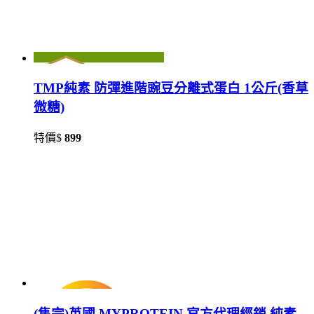
TMP純素 防彈進階豌豆分離式蛋白 1公斤(香草
微糖)
特價$
899
(售完)英國 MYPROTEIN 官方代理經銷 純素