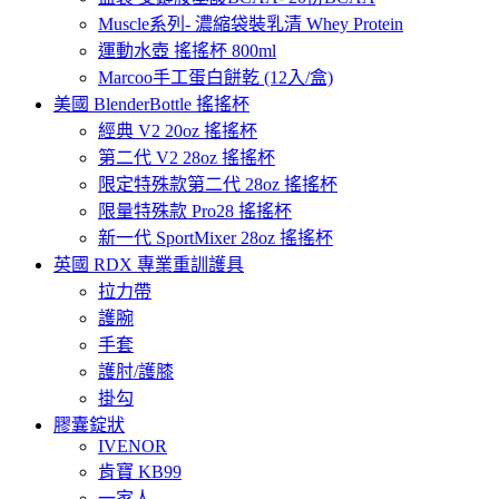
Muscle系列- 濃縮袋裝乳清 Whey Protein
運動水壺 搖搖杯 800ml
Marcoo手工蛋白餅乾 (12入/盒)
美國 BlenderBottle 搖搖杯
經典 V2 20oz 搖搖杯
第二代 V2 28oz 搖搖杯
限定特殊款第二代 28oz 搖搖杯
限量特殊款 Pro28 搖搖杯
新一代 SportMixer 28oz 搖搖杯
英國 RDX 專業重訓護具
拉力帶
護腕
手套
護肘/護膝
掛勾
膠囊錠狀
IVENOR
肯寶 KB99
一家人