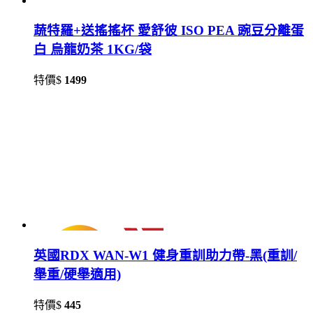
蔬特羅+送搖搖杯 愛舒彼 ISO PEA 豌豆分離蛋
白 烏龍奶茶 1KG/袋
特價$
1499
英國RDX WAN-W1 健身重訓助⼒帶-黑(重訓/
舉重/硬舉適用)
特價$
445