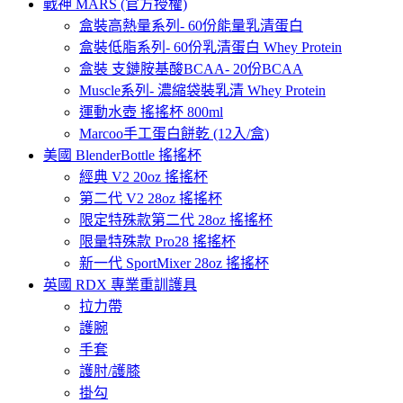
戰神 MARS (官方授權)
盒裝高熱量系列- 60份能量乳清蛋白
盒裝低脂系列- 60份乳清蛋白 Whey Protein
盒裝 支鏈胺基酸BCAA- 20份BCAA
Muscle系列- 濃縮袋裝乳清 Whey Protein
運動水壺 搖搖杯 800ml
Marcoo手工蛋白餅乾 (12入/盒)
美國 BlenderBottle 搖搖杯
經典 V2 20oz 搖搖杯
第二代 V2 28oz 搖搖杯
限定特殊款第二代 28oz 搖搖杯
限量特殊款 Pro28 搖搖杯
新一代 SportMixer 28oz 搖搖杯
英國 RDX 專業重訓護具
拉力帶
護腕
手套
護肘/護膝
掛勾