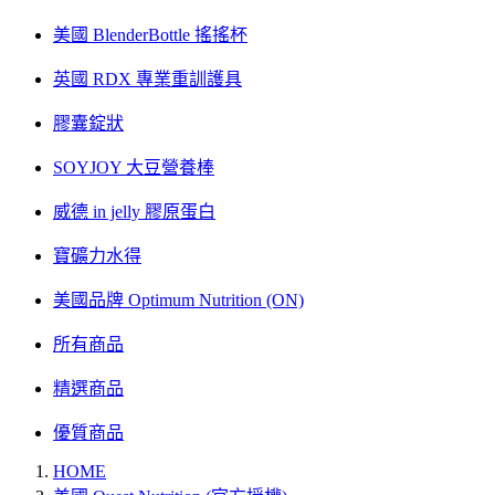
美國 BlenderBottle 搖搖杯
英國 RDX 專業重訓護具
膠囊錠狀
SOYJOY 大豆營養棒
威德 in jelly 膠原蛋白
寶礦力水得
美國品牌 Optimum Nutrition (ON)
所有商品
精選商品
優質商品
HOME