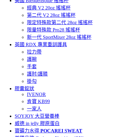
美國 BlenderBottle 搖搖杯
經典 V2 20oz 搖搖杯
第二代 V2 28oz 搖搖杯
限定特殊款第二代 28oz 搖搖杯
限量特殊款 Pro28 搖搖杯
新一代 SportMixer 28oz 搖搖杯
英國 RDX 專業重訓護具
拉力帶
護腕
手套
護肘/護膝
掛勾
膠囊錠狀
IVENOR
肯寶 KB99
一家人
SOYJOY 大豆營養棒
威德 in jelly 膠原蛋白
寶礦力水得
POCAREI SWEAT