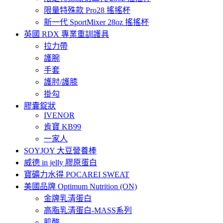
限量特殊款 Pro28 搖搖杯
新一代 SportMixer 28oz 搖搖杯
英國 RDX 專業重訓護具
拉力帶
護腕
手套
護肘/護膝
掛勾
膠囊錠狀
IVENOR
肯寶 KB99
一家人
SOYJOY 大豆營養棒
威德 in jelly 膠原蛋白
寶礦力水得 POCAREI SWEAT
美國品牌 Optimum Nutrition (ON)
金牌乳清蛋白
高脂乳清蛋白-MASS系列
肌酸