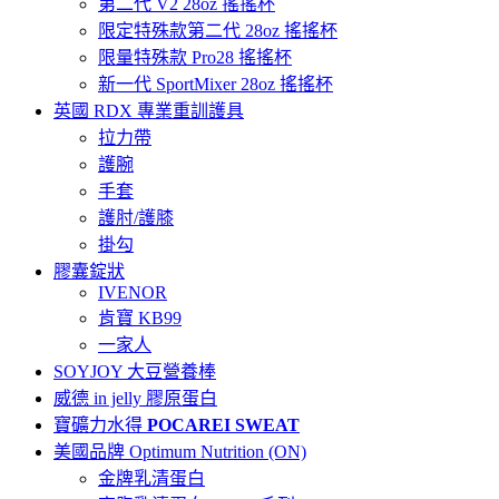
第二代 V2 28oz 搖搖杯
限定特殊款第二代 28oz 搖搖杯
限量特殊款 Pro28 搖搖杯
新一代 SportMixer 28oz 搖搖杯
英國 RDX 專業重訓護具
拉力帶
護腕
手套
護肘/護膝
掛勾
膠囊錠狀
IVENOR
肯寶 KB99
一家人
SOYJOY 大豆營養棒
威德 in jelly 膠原蛋白
寶礦力水得
POCAREI SWEAT
美國品牌 Optimum Nutrition (ON)
金牌乳清蛋白